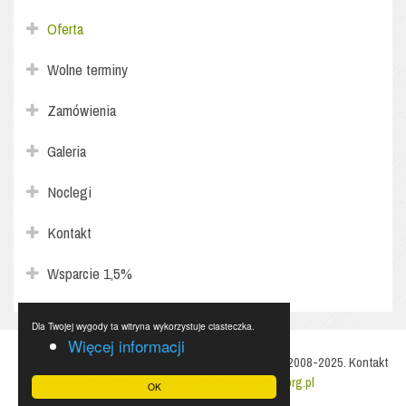
Oferta
Wolne terminy
Zamówienia
Galeria
Noclegi
Kontakt
Wsparcie 1,5%
Dla Twojej wygody ta witryna wykorzystuje ciasteczka.
Więcej informacji
Copyright to Fundacja Profilaktyki i Odnowy Rodziny 2008-2025. Kontakt
do administracji:
web@odnowarodzin.org.pl
OK