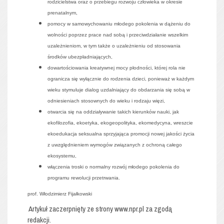
rodzicielstwa oraz o przebiegu rozwoju człowieka w okresie
prenatalnym,
pomocy w samowychowaniu młodego pokolenia w dążeniu do
wolności poprzez prace nad sobą i przeciwdziałanie wszelkim
uzależnieniom, w tym także o uzależnieniu od stosowania
środków ubezpładniających,
dowartościowania kreatywnej mocy płodności, której rola nie
ogranicza się wyłącznie do rodzenia dzieci, ponieważ w każdym
wieku stymuluje dialog uzdalniający do obdarzania się sobą w
odniesieniach stosownych do wieku i rodzaju więzi,
otwarcia się na oddziaływanie takich kierunków nauki, jak
ekofilozofia, ekoetyka, ekogeopolityka, ekomedycyna, wreszcie
ekoedukacja seksualna sprzyjająca promocji nowej jakości życia
z uwzględnieniem wymogów związanych z ochroną całego
ekosystemu,
włączenia troski o normalny rozwój młodego pokolenia do
programu rewolucji przetrwania.
prof.
Włodzimierz Fijałkowski
Artykuł zaczerpnięty ze strony www.npr.pl za zgodą
redakcji.