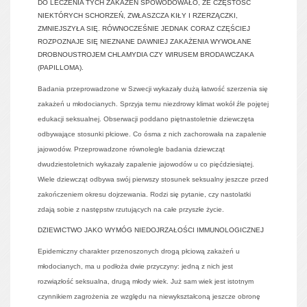
DO LECZENIA TYCH ZAKAŻEŃ SPOWODOWAŁO, ŻE CZĘSTOŚĆ
NIEKTÓRYCH SCHORZEŃ, ZWŁASZCZA KIŁY I RZERZĄCZKI,
ZMNIEJSZYŁA SIĘ. RÓWNOCZEŚNIE JEDNAK CORAZ CZĘŚCIEJ
ROZPOZNAJE SIĘ NIEZNANE DAWNIEJ ZAKAŻENIA WYWOŁANE
DROBNOUSTROJEM CHLAMYDIA CZY WIRUSEM BRODAWCZAKA
(PAPILLOMA).
Badania przeprowadzone w Szwecji wykazały dużą łatwość szerzenia się
zakażeń u młodocianych. Sprzyja temu niezdrowy klimat wokół źle pojętej
edukacji seksualnej. Obserwacji poddano piętnastoletnie dziewczęta
odbywające stosunki płciowe. Co ósma z nich zachorowała na zapalenie
jajowodów. Przeprowadzone równolegle badania dziewcząt
dwudziestoletnich wykazały zapalenie jajowodów u co pięćdziesiątej.
Wiele dziewcząt odbywa swój pierwszy stosunek seksualny jeszcze przed
zakończeniem okresu dojrzewania. Rodzi się pytanie, czy nastolatki
zdają sobie z następstw rzutujących na całe przyszłe życie.
DZIEWICTWO JAKO WYMÓG NIEDOJRZAŁOŚCI IMMUNOLOGICZNEJ
Epidemiczny charakter przenoszonych drogą płciową zakażeń u
młodocianych, ma u podłoża dwie przyczyny: jedną z nich jest
rozwiązłość seksualna, drugą młody wiek. Już sam wiek jest istotnym
czynnikiem zagrożenia ze względu na niewykształconą jeszcze obronę