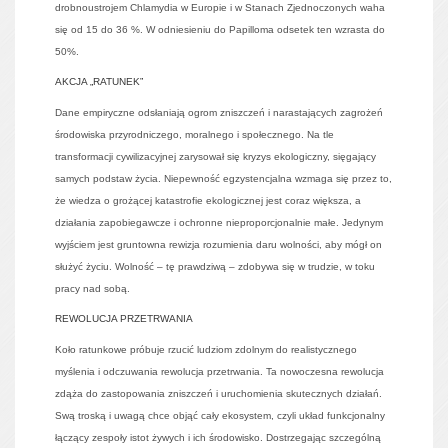
drobnoustrojem Chlamydia w Europie i w Stanach Zjednoczonych waha
się od 15 do 36 %. W odniesieniu do Papilloma odsetek ten wzrasta do
50%.
AKCJA „RATUNEK”
Dane empiryczne odsłaniają ogrom zniszczeń i narastających zagrożeń
środowiska przyrodniczego, moralnego i społecznego. Na tle
transformacji cywilizacyjnej zarysował się kryzys ekologiczny, sięgający
samych podstaw życia. Niepewność egzystencjalna wzmaga się przez to,
że wiedza o grożącej katastrofie ekologicznej jest coraz większa, a
działania zapobiegawcze i ochronne nieproporcjonalnie małe. Jedynym
wyjściem jest gruntowna rewizja rozumienia daru wolności, aby mógł on
służyć życiu. Wolność – tę prawdziwą – zdobywa się w trudzie, w toku
pracy nad sobą.
REWOLUCJA PRZETRWANIA
Koło ratunkowe próbuje rzucić ludziom zdolnym do realistycznego
myślenia i odczuwania rewolucja przetrwania. Ta nowoczesna rewolucja
zdąża do zastopowania zniszczeń i uruchomienia skutecznych działań.
Swą troską i uwagą chce objąć cały ekosystem, czyli układ funkcjonalny
łączący zespoły istot żywych i ich środowisko. Dostrzegając szczególną