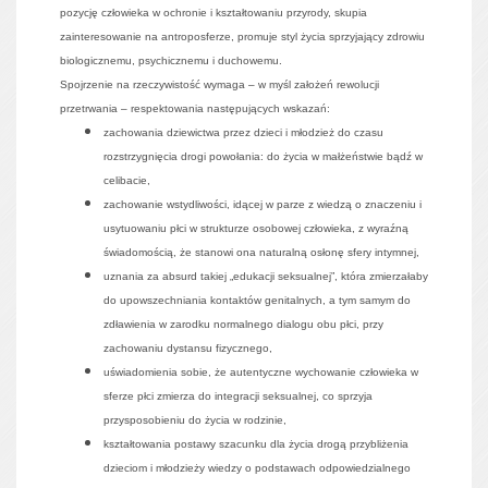
pozycję człowieka w ochronie i kształtowaniu przyrody, skupia
zainteresowanie na antroposferze, promuje styl życia sprzyjający zdrowiu
biologicznemu, psychicznemu i duchowemu.
Spojrzenie na rzeczywistość wymaga – w myśl założeń rewolucji
przetrwania – respektowania następujących wskazań:
zachowania dziewictwa przez dzieci i młodzież do czasu
rozstrzygnięcia drogi powołania: do życia w małżeństwie bądź w
celibacie,
zachowanie wstydliwości, idącej w parze z wiedzą o znaczeniu i
usytuowaniu płci w strukturze osobowej człowieka, z wyraźną
świadomością, że stanowi ona naturalną osłonę sfery intymnej,
uznania za absurd takiej „edukacji seksualnej”, która zmierzałaby
do upowszechniania kontaktów genitalnych, a tym samym do
zdławienia w zarodku normalnego dialogu obu płci, przy
zachowaniu dystansu fizycznego,
uświadomienia sobie, że autentyczne wychowanie człowieka w
sferze płci zmierza do integracji seksualnej, co sprzyja
przysposobieniu do życia w rodzinie,
kształtowania postawy szacunku dla życia drogą przybliżenia
dzieciom i młodzieży wiedzy o podstawach odpowiedzialnego