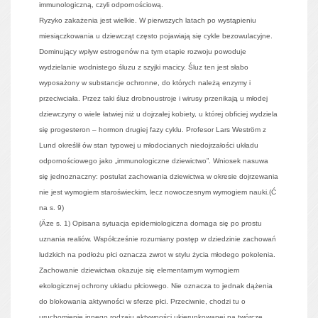
immunologiczną, czyli odpornościową.
Ryzyko zakażenia jest wielkie. W pierwszych latach po wystąpieniu
miesiączkowania u dziewcząt często pojawiają się cykle bezowulacyjne.
Dominujący wpływ estrogenów na tym etapie rozwoju powoduje
wydzielanie wodnistego śluzu z szyjki macicy. Śluz ten jest słabo
wyposażony w substancje ochronne, do których należą enzymy i
przeciwciała. Przez taki śluz drobnoustroje i wirusy przenikają u młodej
dziewczyny o wiele łatwiej niż u dojrzałej kobiety, u której obficiej wydziela
się progesteron – hormon drugiej fazy cyklu. Profesor Lars Weström z
Lund określił ów stan typowej u młodocianych niedojrzałości układu
odpornościowego jako „immunologiczne dziewictwo”. Wniosek nasuwa
się jednoznaczny: postulat zachowania dziewictwa w okresie dojrzewania
nie jest wymogiem staroświeckim, lecz nowoczesnym wymogiem nauki.(Ć
na s. 9)
(Äze s. 1) Opisana sytuacja epidemiologiczna domaga się po prostu
uznania realiów. Współcześnie rozumiany postęp w dziedzinie zachowań
ludzkich na podłożu płci oznacza zwrot w stylu życia młodego pokolenia.
Zachowanie dziewictwa okazuje się elementarnym wymogiem
ekologicznej ochrony układu płciowego. Nie oznacza to jednak dążenia
do blokowania aktywności w sferze płci. Przeciwnie, chodzi tu o
uruchomienie innego rodzaju aktywności ukierunkowanej na twórcze