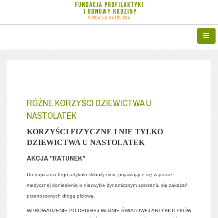
RÓŻNE KORZYŚCI DZIEWICTWA U
NASTOLATEK
KORZYŚCI F
IZYCZNE I NIE TYLKO
DZIEWICTWA U NASTOLATEK
AKCJA "RATUNEK"
Do napisania tego artykułu skłoniły mnie pojawiające się w prasie
medycznej doniesienia o niezwykle dynamicznym szerzeniu się zakażeń
przenoszonych drogą płciową.
WPROWADZENIE PO DRUGIEJ WOJNIE ŚWIATOWEJ ANTYBIOTYKÓW