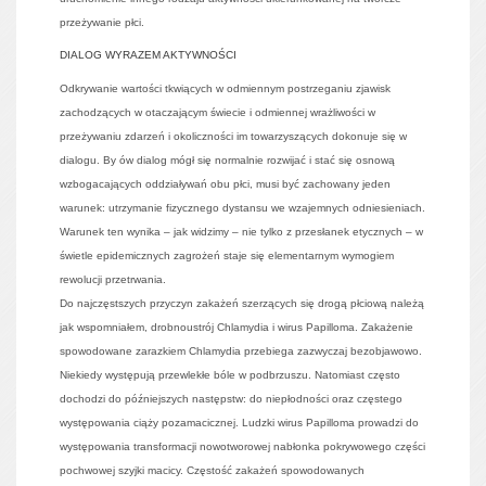
przeżywanie płci.
DIALOG WYRAZEM AKTYWNOŚCI
Odkrywanie wartości tkwiących w odmiennym postrzeganiu zjawisk
zachodzących w otaczającym świecie i odmiennej wrażliwości w
przeżywaniu zdarzeń i okoliczności im towarzyszących dokonuje się w
dialogu. By ów dialog mógł się normalnie rozwijać i stać się osnową
wzbogacających oddziaływań obu płci, musi być zachowany jeden
warunek: utrzymanie fizycznego dystansu we wzajemnych odniesieniach.
Warunek ten wynika – jak widzimy – nie tylko z przesłanek etycznych – w
świetle epidemicznych zagrożeń staje się elementarnym wymogiem
rewolucji przetrwania.
Do najczęstszych przyczyn zakażeń szerzących się drogą płciową należą
jak wspomniałem, drobnoustrój Chlamydia i wirus Papilloma. Zakażenie
spowodowane zarazkiem Chlamydia przebiega zazwyczaj bezobjawowo.
Niekiedy występują przewlekłe bóle w podbrzuszu. Natomiast często
dochodzi do późniejszych następstw: do niepłodności oraz częstego
występowania ciąży pozamacicznej. Ludzki wirus Papilloma prowadzi do
występowania transformacji nowotworowej nabłonka pokrywowego części
pochwowej szyjki macicy. Częstość zakażeń spowodowanych